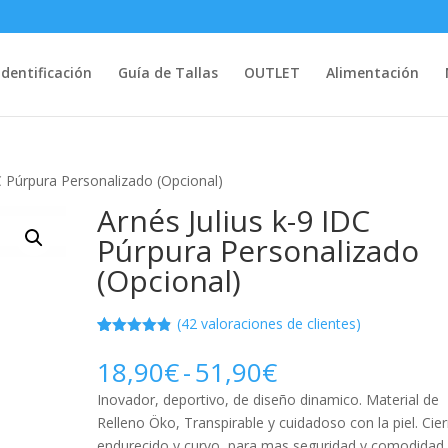
Identificación
Guía de Tallas
OUTLET
Alimentación
DC Púrpura Personalizado (Opcional)
Arnés Julius k-9 IDC
Púrpura Personalizado
(Opcional)
(
42
valoraciones de clientes)
Valorado
42
con
4.79
de
Rango
18,90
€
-
51,90
€
5 en base
de
a
Inovador, deportivo, de diseño dinamico. Material de
valoracione
precios:
s de
Relleno Öko, Transpirable y cuidadoso con la piel. Cier
desde
clientes
endurecido y curvo, para mas seguridad y comodidad.