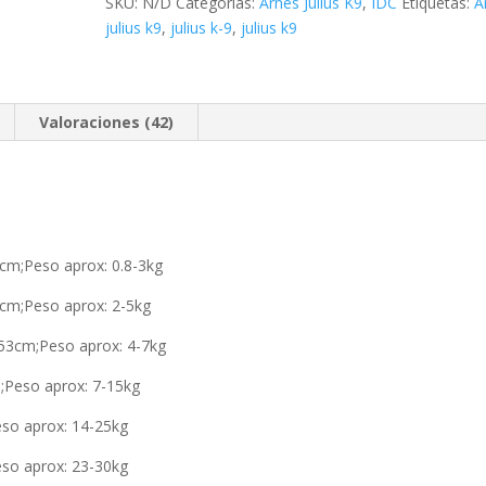
SKU:
N/D
Categorías:
Arnés Julius K9
,
IDC
Etiquetas:
A
Púrpura
julius k9
,
julius k-9
,
julius k9
Personalizado
(Opcional)
cantidad
Valoraciones (42)
6cm;Peso aprox: 0.8-3kg
5cm;Peso aprox: 2-5kg
0-53cm;Peso aprox: 4-7kg
m;Peso aprox: 7-15kg
eso aprox: 14-25kg
eso aprox: 23-30kg