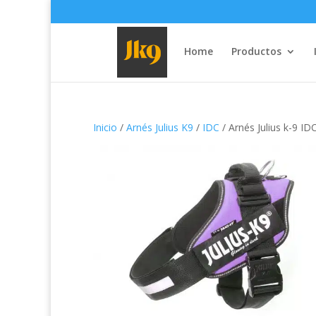
Home
Productos
Inicio
/
Arnés Julius K9
/
IDC
/ Arnés Julius k-9 I