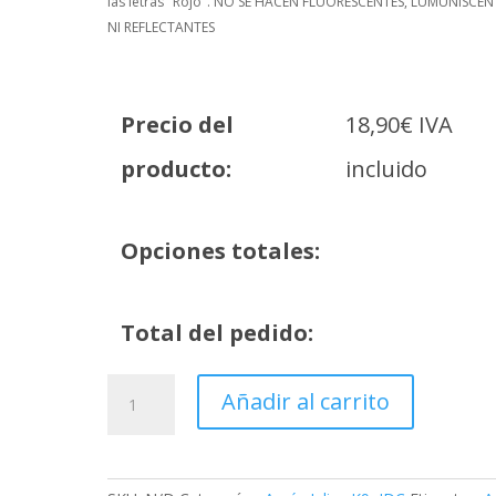
las letras "Rojo". NO SE HACEN FLUORESCENTES, LUMUNISCEN
NI REFLECTANTES
Precio del
18,90
€
IVA
producto:
incluido
Opciones totales:
Total del pedido:
Arnés
Añadir al carrito
Julius
k-
9
IDC