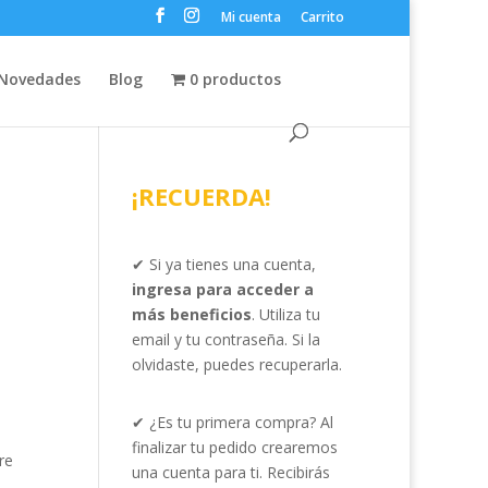
Mi cuenta
Carrito
Novedades
Blog
0 productos
¡RECUERDA!
✔ Si ya tienes una cuenta,
ingresa para acceder a
más beneficios
. Utiliza tu
email y tu contraseña. Si la
olvidaste, puedes recuperarla.
✔ ¿Es tu primera compra? Al
finalizar tu pedido crearemos
re
una cuenta para ti. Recibirás