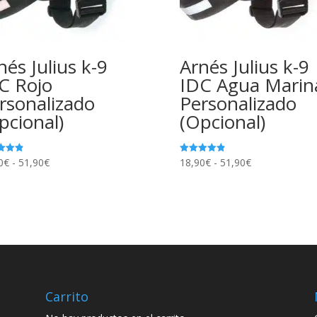
nés Julius k-9
Arnés Julius k-9
C Rojo
IDC Agua Marin
rsonalizado
Personalizado
pcional)
(Opcional)
Rango
Rango
0
€
-
51,90
€
18,90
€
-
51,90
€
ado
Valorado
con
de
de
4.86
de 5
precios:
precios:
desde
desde
18,90€
18,90€
hasta
hasta
51,90€
51,90€
Carrito