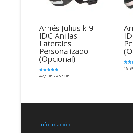
Arnés Julius k-9
Ar
IDC Anillas
ID
Laterales
Pe
Personalizado
(O
(Opcional)
18,9
Valor
con
4.89
Rango
42,90
€
-
45,90
€
Valorado
de 5
con
de
4.81
de 5
precios:
desde
42,90€
hasta
45,90€
Información