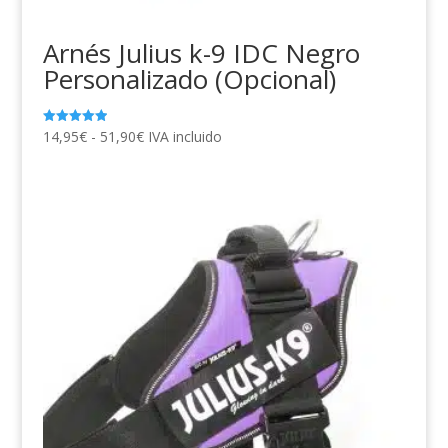
Arnés Julius k-9 IDC Negro
Personalizado (Opcional)
Rango
14,95
€
-
51,90
€
IVA incluido
Valorado
con
de
4.94
de 5
precios:
desde
14,95€
hasta
51,90€