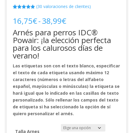
(
30
valoraciones de clientes)
Valorado
30
con
4.90
de
Rango
16,75
€
-
38,99
€
5 en base
de
a
Arnés para perros IDC®
valoracione
precios:
s de
Powair: ¡la elección perfecta
desde
clientes
para los calurosos días de
16,75€
hasta
verano!
38,99€
Las etiquetas son con el texto blanco, especificar
el texto de cada etiqueta usando máximo 12
caracteres (números o letras del alfabeto
español, mayúsculas o minúsculas) la etiqueta se
hará igual que lo indicado en las casillas de texto
personalizado. Sólo rellenar los campos del texto
de etiqueta si ha seleccionado la opción de sí
quiero personalizar el arnés.
Talla Arnes