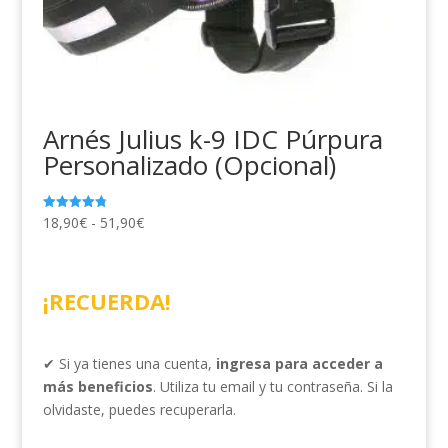
Arnés Julius k-9 IDC Púrpura
Personalizado (Opcional)
Rango
18,90
€
-
51,90
€
Valorado
con
de
4.79
de 5
precios:
desde
¡RECUERDA!
18,90€
hasta
51,90€
✔ Si ya tienes una cuenta,
ingresa para acceder a
más beneficios
. Utiliza tu email y tu contraseña. Si la
olvidaste, puedes recuperarla.