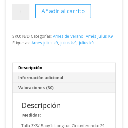
Arnés
Añadir al carrito
Julius
k-
9
IDC
SKU:
N/D
Categorías:
Arnes de Verano
,
Arnés Julius K9
Powair
Etiquetas:
Arnes julius k9
,
julius k-9
,
julius k9
Azul
Personalizado
(Opcional)
cantidad
Descripción
Información adicional
Valoraciones (30)
Descripción
Medidas:
Talla 3XS/ Baby1: Longitud Circunferencia: 29-