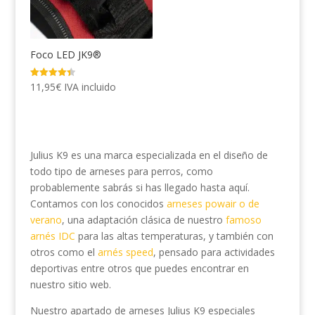
Foco LED JK9®
Valorado
11,95
€
IVA incluido
con
4.45
de 5
Julius K9 es una marca especializada en el diseño de
todo tipo de arneses para perros, como
probablemente sabrás si has llegado hasta aquí.
Contamos con los conocidos
arneses powair o de
verano
, una adaptación clásica de nuestro
famoso
arnés IDC
para las altas temperaturas, y también con
otros como el
arnés speed
, pensado para actividades
deportivas entre otros que puedes encontrar en
nuestro sitio web.
Nuestro apartado de arneses Julius K9 especiales