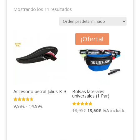
Mostrando los 11 resultados
¡Oferta!
Accesorio petral Julius K-9
Bolsas laterales
universales (1 Par)
Rango
Valorado
9,99
€
-
14,99
€
con
El
El
Valorado
18,95
€
13,50
€
IVA incluido
4.65
de
con
de 5
4.80
precio
precio
de 5
precios:
original
actual
desde
era:
es:
9,99€