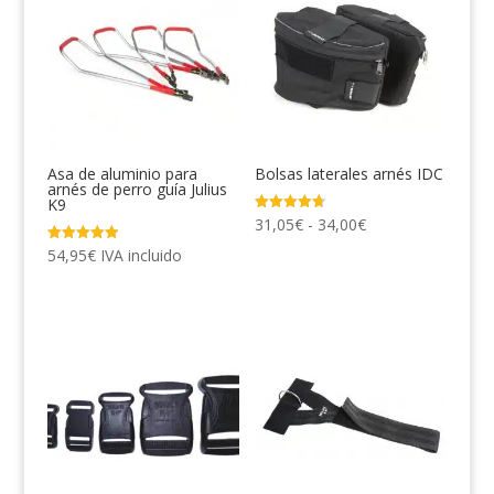
18,95€.
13,50€.
hasta
14,99€
Asa de aluminio para
Bolsas laterales arnés IDC
arnés de perro guía Julius
K9
Rango
Valorado
31,05
€
-
34,00
€
con
4.67
de
Valorado
54,95
€
IVA incluido
de 5
con
precios:
5.00
de 5
desde
31,05€
hasta
34,00€