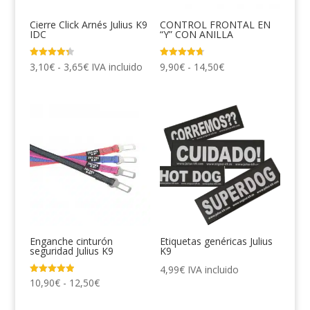
Cierre Click Arnés Julius K9
CONTROL FRONTAL EN
IDC
“Y” CON ANILLA
Rango
Rango
Valorado
Valorado
3,10
€
-
3,65
€
IVA incluido
9,90
€
-
14,50
€
con
con
4.33
4.67
de
de
de 5
de 5
precios:
precios:
desde
desde
3,10€
9,90€
hasta
hasta
3,65€
14,50€
Enganche cinturón
Etiquetas genéricas Julius
seguridad Julius K9
K9
4,99
€
IVA incluido
Rango
Valorado
10,90
€
-
12,50
€
con
4.96
de
de 5