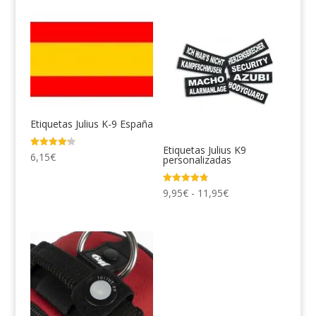
precios:
desde
10,90€
hasta
12,50€
Etiquetas Julius K-9 España
Etiquetas Julius K9
Valorado
6,15
€
personalizadas
con
4.29
de 5
Rango
Valorado
9,95
€
-
11,95
€
con
4.77
de
de 5
precios:
desde
9,95€
hasta
11,95€