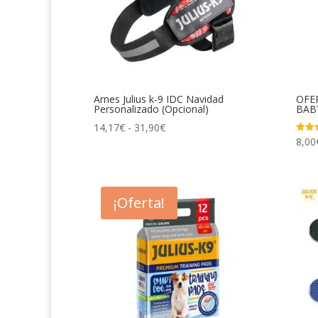
Arnes Julius k-9 IDC Navidad
OFER
Personalizado (Opcional)
BAB
Rango
14,17
€
-
31,90
€
8,00
Valor
de
con
5.00
precios:
de 5
desde
14,17€
¡Oferta!
hasta
31,90€