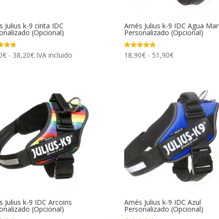
 Julius k-9 cinta IDC
Arnés Julius k-9 IDC Agua Mar
onalizado (Opcional)
Personalizado (Opcional)
Rango
Rango
0
€
-
38,20
€
IVA incluido
18,90
€
-
51,90
€
ado
Valorado
con
de
de
4.86
de 5
precios:
precios:
desde
desde
19,90€
18,90€
hasta
hasta
38,20€
51,90€
 Julius k-9 IDC Arcoiris
Arnés Julius k-9 IDC Azul
onalizado (Opcional)
Personalizado (Opcional)