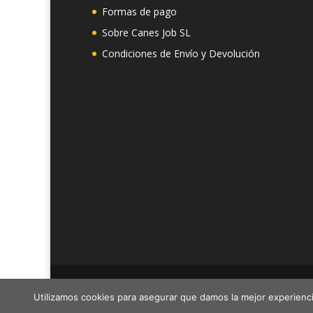
Formas de pago
Sobre Canes Job SL
Condiciones de Envío y Devolución
Canes Job SL - Cif: B19292549 - C/Montevideo 
Utilizamos cookies para asegurar que damos la mejor experienci
Tlf.- 910218129 Horario 10:00 a 14:00H Email.- in