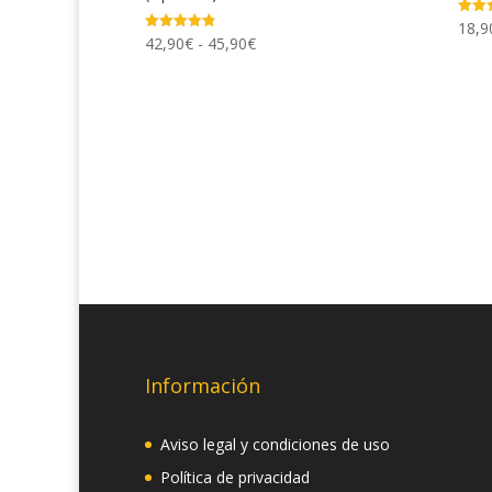
18,9
Valor
con
Rango
42,90
€
-
45,90
€
Valorado
4.75
con
de
de 5
4.81
de 5
precios:
desde
42,90€
hasta
45,90€
Información
Aviso legal y condiciones de uso
Política de privacidad