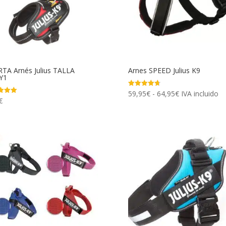
TA Arnés Julius TALLA
Arnes SPEED Julius K9
Y1
Rango
59,95
€
-
64,95
€
IVA incluido
Valorado
con
€
ado
de
4.75
de 5
precios:
desde
59,95€
hasta
64,95€