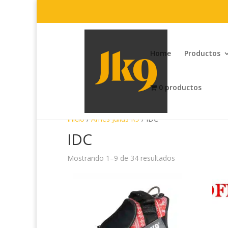
Home
Productos
0 productos
Inicio
/
Arnés Julius K9
/ IDC
IDC
Mostrando 1–9 de 34 resultados