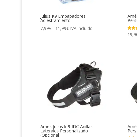
Julius K9 Empapadores
Arnés
Adiestramiento
Pers
Rango
7,99
€
-
11,99
€
IVA incluido
19,9
Valor
de
con
4.79
precios:
de 5
desde
7,99€
hasta
11,99€
Arnés Julius k-9 IDC Anillas
Arnés
Laterales Personalizado
Pers
(Opcional)