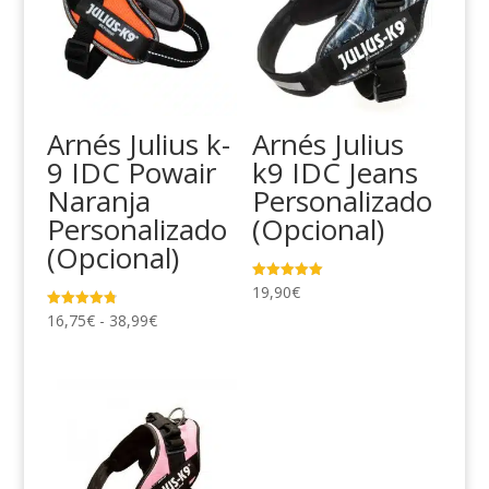
Arnés Julius k-
Arnés Julius
9 IDC Powair
k9 IDC Jeans
Naranja
Personalizado
Personalizado
(Opcional)
(Opcional)
19,90
€
Valorado
con
5.00
Rango
16,75
€
-
38,99
€
Valorado
de 5
con
de
4.84
de 5
precios:
desde
16,75€
hasta
38,99€