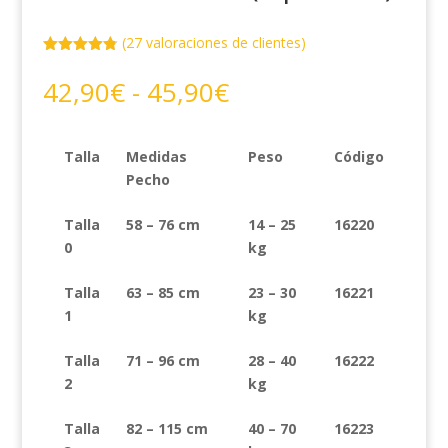
(
27
valoraciones de clientes)
Valorado
con
4.81
de
Rango
42,90
€
-
45,90
€
5 en base
de
a
valoracione
precios:
s de
clientes
desde
Talla
Medidas
Peso
Código
42,90€
Pecho
hasta
45,90€
Talla
58 – 76 cm
14 – 25
16220
0
kg
Talla
63 – 85 cm
23 – 30
16221
1
kg
Talla
71 – 96 cm
28 – 40
16222
2
kg
Talla
82 – 115 cm
40 – 70
16223