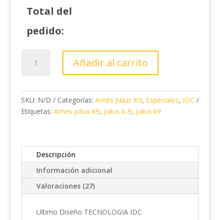
Total del
pedido:
Arnés
Añadir al carrito
Julius
k-
9
IDC
SKU:
N/D
Categorías:
Arnés Julius K9
,
Especiales
,
IDC
Anillas
Etiquetas:
Arnes julius k9
,
julius k-9
,
julius k9
Laterales
Personalizado
(Opcional)
Descripción
cantidad
Información adicional
Valoraciones (27)
Ultimo Diseño TECNOLOGIA IDC