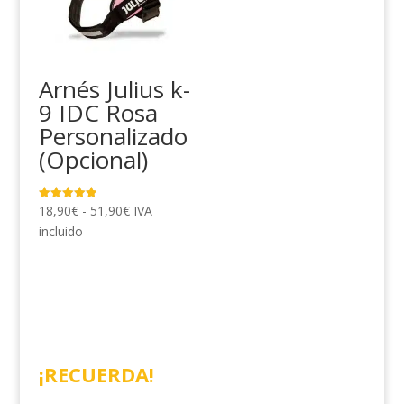
Arnés Julius k-
9 IDC Rosa
Personalizado
(Opcional)
Rango
18,90
€
-
51,90
€
IVA
Valorado
con
de
incluido
4.91
de 5
precios:
desde
18,90€
hasta
51,90€
¡RECUERDA!