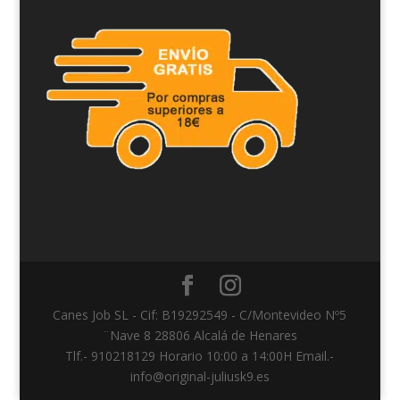
Canes Job SL - Cif: B19292549 - C/Montevideo Nº5
¨Nave 8 28806 Alcalá de Henares
Tlf.- 910218129 Horario 10:00 a 14:00H Email.-
info@original-juliusk9.es