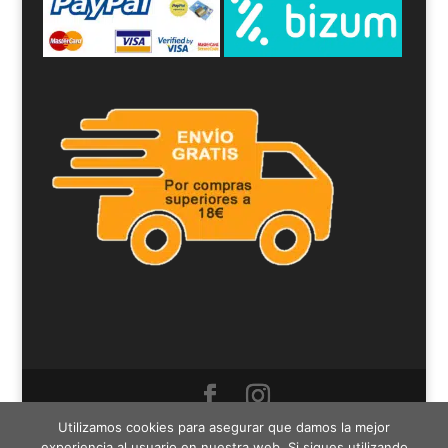
Canes Job SL - Cif: B19292549 - C/Montevideo Nº5
Utilizamos cookies para asegurar que damos la mejor
experiencia al usuario en nuestra web. Si sigues utilizando