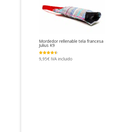
Mordedor rellenable tela francesa
Julius K9
9,95
€
IVA incluido
Valorado
con
4.50
de 5