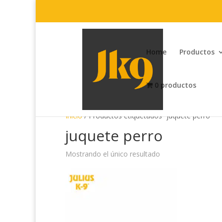
Home
Productos
0 productos
Inicio
/ Productos etiquetados “juquete perro”
juquete perro
Mostrando el único resultado