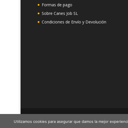
Formas de pago
Sobre Canes Job SL
Condiciones de Envío y Devolución
Canes Job SL - Cif: B19292549 - C/Montevideo 
Utilizamos cookies para asegurar que damos la mejor experienci
Tlf.- 910218129 Horario 10:00 a 14:00H Email.- in