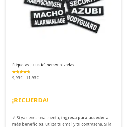
Etiquetas Julius K9 personalizadas
Rango
9,95
€
-
11,95
€
Valorado
con
de
4.77
de 5
precios:
desde
¡RECUERDA!
9,95€
hasta
11,95€
✔ Si ya tienes una cuenta,
ingresa para acceder a
más beneficios
. Utiliza tu email y tu contraseña. Si la