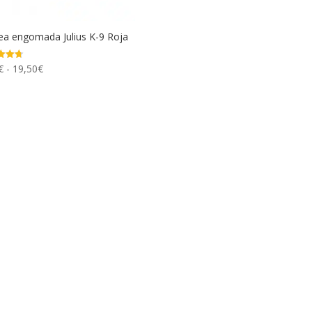
ea engomada Julius K-9 Roja
Rango
€
-
19,50
€
ado
de
precios:
desde
8,85€
hasta
19,50€