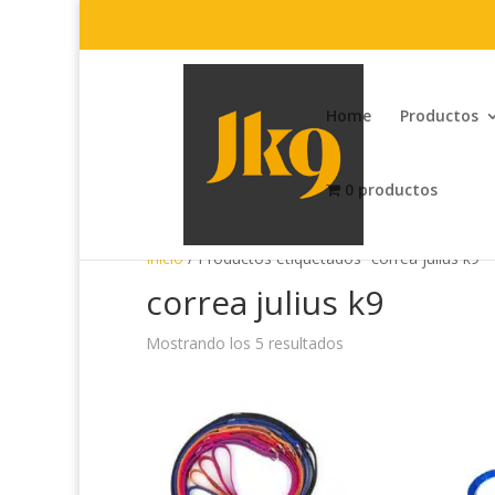
Home
Productos
0 productos
Inicio
/ Productos etiquetados “correa julius k9”
correa julius k9
Mostrando los 5 resultados