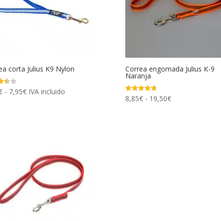
ea corta Julius K9 Nylon
Correa engomada Julius K-9
Naranja
Rango
€
-
7,95
€
IVA incluido
ado
Rango
8,85
€
-
19,50
€
Valorado
de
con
de
4.78
precios:
de 5
precios:
desde
desde
5,95€
8,85€
hasta
hasta
7,95€
19,50€