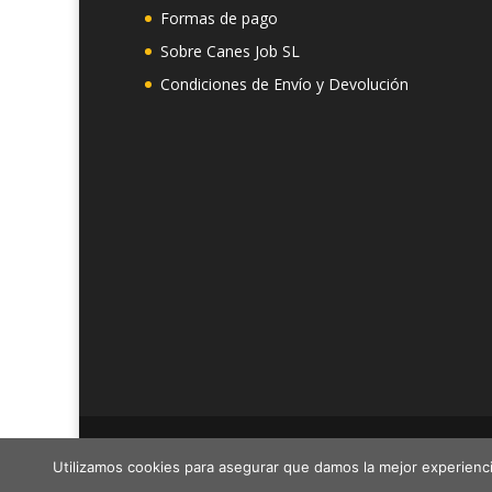
Formas de pago
Sobre Canes Job SL
Condiciones de Envío y Devolución
Canes Job SL - Cif: B19292549 - C/Montevideo 
Utilizamos cookies para asegurar que damos la mejor experienci
Tlf.- 910218129 Horario 10:00 a 14:00H Email.- in