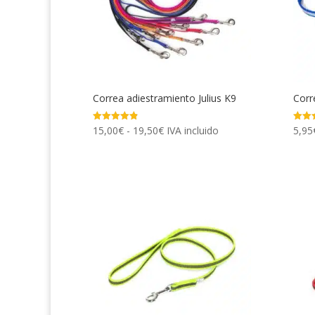
Correa adiestramiento Julius K9
Corr
Rango
15,00
€
-
19,50
€
IVA incluido
5,95
Valorado
Valor
con
con
de
4.89
3.50
de 5
de 5
precios:
desde
15,00€
hasta
19,50€