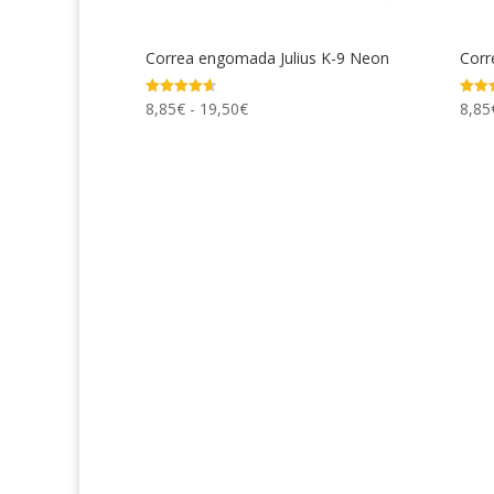
Correa engomada Julius K-9 Neon
Corr
Rango
8,85
€
-
19,50
€
8,85
Valorado
Valor
con
con
de
4.61
4.73
de 5
de 5
precios:
desde
8,85€
hasta
19,50€